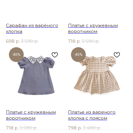
Сарафан из варёного
Платье с кружевным
хлопка
воротником
698
р.
3 590
р.
718
р.
3 590
р.
-80%
-80%
Платье с кружевным
Платье из вареного
воротником
хлопка с поясом
718
р.
3 590
р.
798
р.
3 490
р.