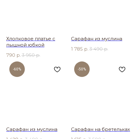
Хлопковое платье с
Сарафан из муслина
пышной юбкой
1 785
р.
3 490
р.
790
р.
3 950
р.
-60%
-50%
Сарафан из муслина
Сарафан на бретельках