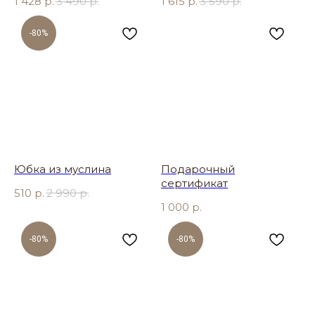
1 428
р.
3 490
р.
1 615
р.
3 590
р.
-80%
Юбка из муслина
Подарочный
сертификат
510
р.
2 990
р.
1 000
р.
-80%
-80%