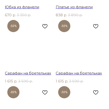
Юбка из фланели
Платье из фланели
670
р.
3 350
р.
838
р.
3 890
р.
-50%
-50%
Сарафан на бретельках
Сарафан на бретельках
1 615
р.
3 590
р.
1 615
р.
3 590
р.
-80%
-50%