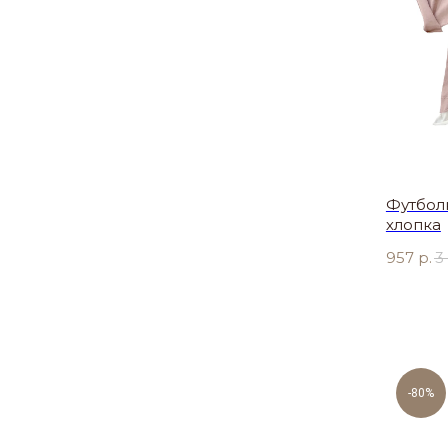
Футбол
хлопка
957
р.
3
-80%