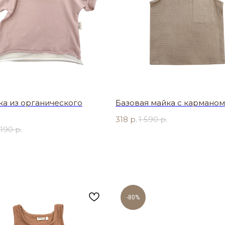
ка из органического
Базовая майка с карманом
318
р.
1 590
р.
 190
р.
-80%