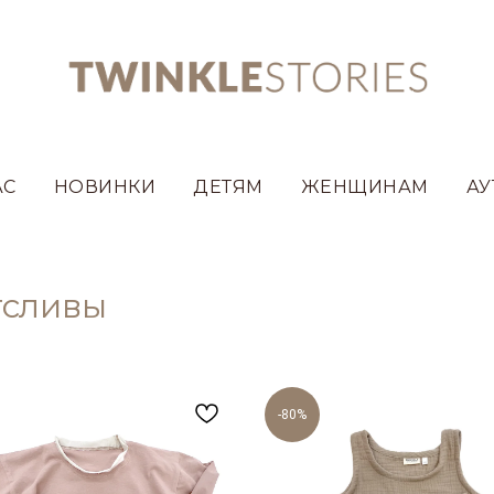
АС
НОВИНКИ
ДЕТЯМ
ЖЕНЩИНАМ
АУ
гсливы
-80%