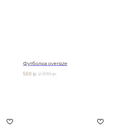
Футболка oversize
550
р.
2 390
р.