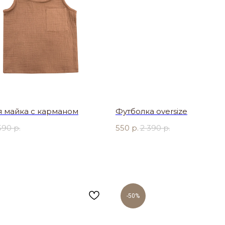
я майка с карманом
Футболка oversize
590
р.
550
р.
2 390
р.
-50%