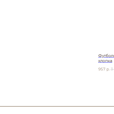
Футбол
хлопка
957
р.
3