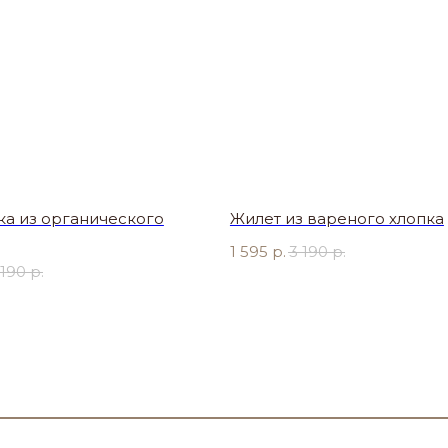
ка из органического
Жилет из вареного хлопка
1 595
р.
3 190
р.
 190
р.