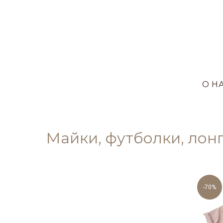
О Н
Майки, футболки, лон
-70%