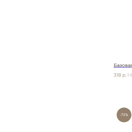
Базова
318
р.
1 
-70%