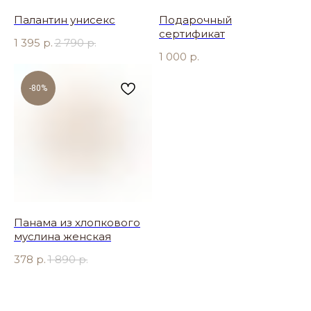
Палантин унисекс
Подарочный
сертификат
1 395
р.
2 790
р.
1 000
р.
-80%
Панама из хлопкового
муслина женская
378
р.
1 890
р.