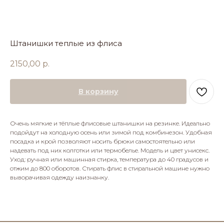
Штанишки теплые из флиса
2150,00
р.
В корзину
Очень мягкие и тёплые флисовые штанишки на резинке. Идеально
подойдут на холодную осень или зимой под комбинезон. Удобная
посадка и крой позволяют носить брюки самостоятельно или
надевать под них колготки или термобелье. Модель и цвет унисекс.
Уход: ручная или машинная стирка, температура до 40 градусов и
отжим до 800 оборотов. Стирать флис в стиральной машине нужно
выворачивая одежду наизнанку.