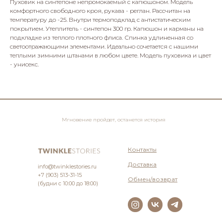
Пуховик на синтепоне непромокаемый с капюшоном. Модель
комфортного свободного кроя, рукава - реглан. Рассчитан на
температуру до -25. Внутри термоподклад с антистатическим
покрытием. Утеплитель - синтепон 300 гр. Капюшон и карманы на
подкладке из теплого плотного флиса. Спинка удлиненная со
светоотражающими элементами. Идеально сочетается с нашими
теплыми зимними штанами в любом цвете. Модель пуховика и цвет
- унисекс.
Мгновение пройдет, останется история
Контакты
Доставка
info@twinklestories.ru
+7 (903) 513-31-15
Обмен/возврат
(будни с 10:00 до 18:00)