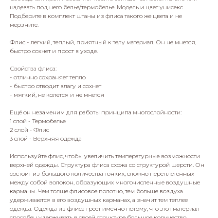
надевать под него белье/термобелье. Модель и цвет унисекс.
Подберите в комплект штаны из флиса такого же цвета и не
мерзните.
Флис - легкий, теплый, приятный к телу материал. Он не мнется,
быстро сохнет и прост в уходе.
Свойства флиса:
- отлично сохраняет тепло
- быстро отводит влагу и сохнет
- мягкий, не колется и не мнется
Ещё он незаменим для работы принципа многослойности:
1 слой - Термобелье
2 слой - Флис
3 слой - Верхняя одежда
Используйте флис, чтобы увеличить температурные возможности
верхней одежды. Структура флиса схожа со структурой шерсти. Он
состоит из большого количества тонких, сложно переплетенных
между собой волокон, образующих многочисленные воздушные
карманы. Чем толще флисовое полотно, тем больше воздуха
удерживается в его воздушных карманах, а значит тем теплее
одежда. Одежда из флиса греет именно потому, что этот материал
способен удерживать в своей структуре большое количество