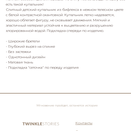
есть такой купальник!
Слитный детский купальник из бифлекса в нежном телесном цвете
с белой контрастной окантовкой. Купальник легко надевается,
хорошо облегает фигуру, не сковывает движения. Мягкий и
эластичный материал устойчив к выцветанию и разрушению
хлорированной водой. Подкладка спереди по изделию.
- Широкие бретели
- Глубокий вырез на спинке
- Без застежки
- Однотонный дизайн
- Матовая ткань
- Подкладка "сеточка" по переду изделия
Мгновение пройдет, останется история
Контакты