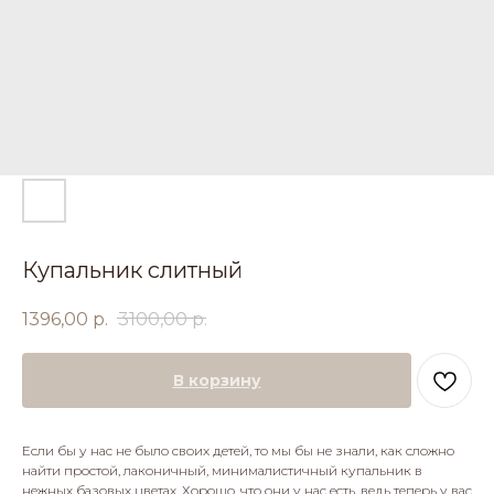
Купальник слитный
1396,00
р.
3100,00
р.
В корзину
Если бы у нас не было своих детей, то мы бы не знали, как сложно
найти простой, лаконичный, минималистичный купальник в
нежных базовых цветах. Хорошо, что они у нас есть, ведь теперь у вас