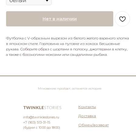
Нет в наличии
Футболка с V-образным вырезом из белого жатого вареного хлопка
в японском стиле. Горловина на пуговке из кокоса. Бесшовные
рукава. Соберите образ с шортами в полоску, джоггерами в клетку,
а также с босоногими моксами или сандалиями рыбака.
Мгновение пройдет, останется история
Контакты
Доставка
info@twinklestories.ru
+7 (903) 513-31-15
Обмен/возврат
(будни с 10:00 до 18:00)