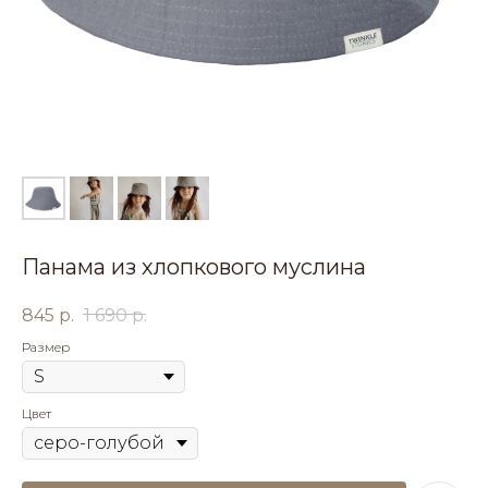
Панама из хлопкового муслина
845
р.
1 690
р.
Размер
Цвет