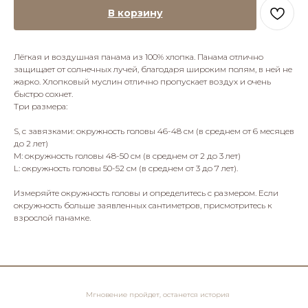
В корзину
Лёгкая и воздушная панама из 100% хлопка. Панама отлично
защищает от солнечных лучей, благодаря широким полям, в ней не
жарко. Хлопковый муслин отлично пропускает воздух и очень
быстро сохнет.
Три размера:
S, с завязками: окружность головы 46-48 см (в среднем от 6 месяцев
до 2 лет)
М: окружность головы 48-50 см (в среднем от 2 до 3 лет)
L: окружность головы 50-52 см (в среднем от 3 до 7 лет).
Измеряйте окружность головы и определитесь с размером. Если
окружность больше заявленных сантиметров, присмотритесь к
взрослой панамке.
Мгновение пройдет, останется история