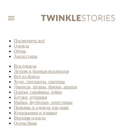
Посмотреть всё
Одежда
Обувь
Аксессуары
Вся одежда
Летняя и базовая коллекция
Всё из флиса
Худи, свитшоты, свитеры
Джинсы, штаны, брюки, шорты
Платья, сарафаны, юбки
Блузки, рубашки
Майки, футболки, лонгсливы
Пижамы и одежда для дома
Купальники и плавки
Верхняя одежда
Осень/Зима