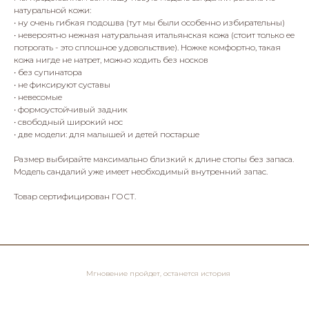
натуральной кожи:
• ну очень гибкая подошва (тут мы были особенно избирательны)
• невероятно нежная натуральная итальянская кожа (стоит только ее
потрогать - это сплошное удовольствие). Ножке комфортно, такая
кожа нигде не натрет, можно ходить без носков
• без супинатора
• не фиксируют суставы
• невесомые
• формоустойчивый задник
• свободный широкий нос
• две модели: для малышей и детей постарше
Размер выбирайте максимально близкий к длине стопы без запаса.
Модель сандалий уже имеет необходимый внутренний запас.
Товар сертифицирован ГОСТ.
Мгновение пройдет, останется история