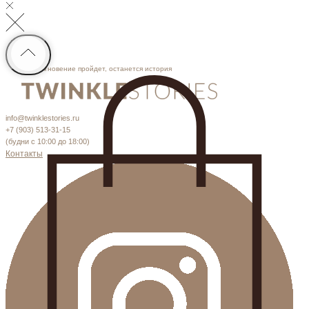
Мгновение пройдет, останется история
info@twinklestories.ru
+7 (903) 513-31-15
(будни с 10:00 до 18:00)
Контакты