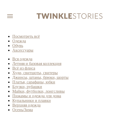
Посмотреть всё
Одежда
Обувь
Аксессуары
Вся одежда
Летняя и базовая коллекция
Всё из флиса
Худи, свитшоты, свитеры
Джинсы, штаны, брюки, шорты
Платья, сарафаны, юбки
Блузки, рубашки
Майки, футболки, лонгсливы
Пижамы и одежда для дома
Купальники и плавки
Верхняя одежда
Осень/Зима