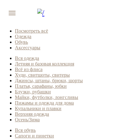
Посмотреть всё
Одежда
Обувь
Аксессуары
Вся одежда
Летняя и базовая коллекция
Всё из флиса
Худи, свитшоты, свитеры
Джинсы, штаны, брюки, шорты
Платья, сарафаны, юбки
Блузки, рубашки
Майки, футболки, лонгсливы
Пижамы и одежда для дома
Купальники и плавки
Верхняя одежда
Осень/Зима
Вся обувь
Сапоги и пинетки