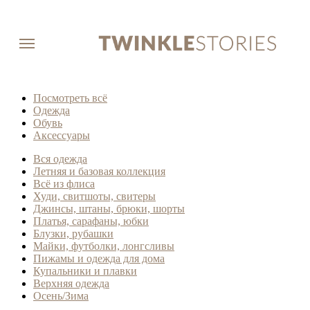
Посмотреть всё
Одежда
Обувь
Аксессуары
Вся одежда
Летняя и базовая коллекция
Всё из флиса
Худи, свитшоты, свитеры
Джинсы, штаны, брюки, шорты
Платья, сарафаны, юбки
Блузки, рубашки
Майки, футболки, лонгсливы
Пижамы и одежда для дома
Купальники и плавки
Верхняя одежда
Осень/Зима