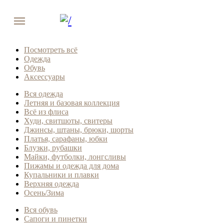
Посмотреть всё
Одежда
Обувь
Аксессуары
Вся одежда
Летняя и базовая коллекция
Всё из флиса
Худи, свитшоты, свитеры
Джинсы, штаны, брюки, шорты
Платья, сарафаны, юбки
Блузки, рубашки
Майки, футболки, лонгсливы
Пижамы и одежда для дома
Купальники и плавки
Верхняя одежда
Осень/Зима
Вся обувь
Сапоги и пинетки