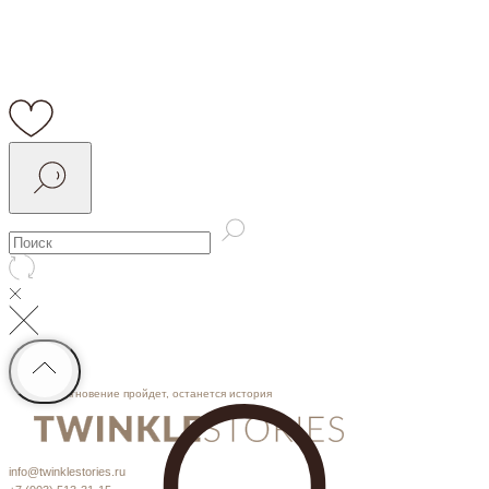
Мгновение пройдет, останется история
info@twinklestories.ru